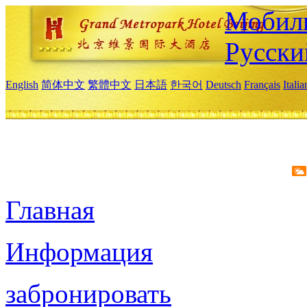
Мобиль
Русски
English
简体中文
繁體中文
日本語
한국어
Deutsch
Français
Itali
Главная
Информация
забронировать