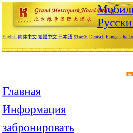
Мобиль
Русски
English
简体中文
繁體中文
日本語
한국어
Deutsch
Français
Itali
Главная
Информация
забронировать